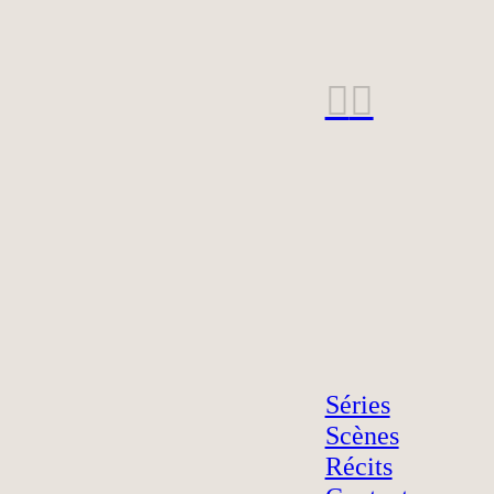
︎
︎
Séries
Scènes
Récits