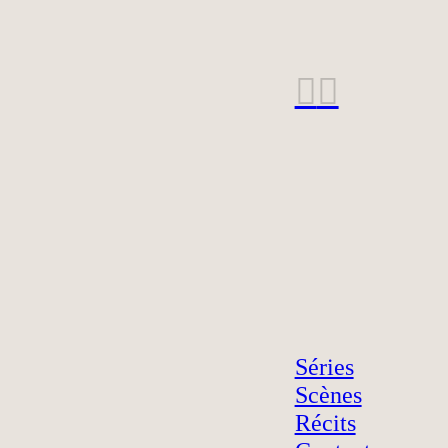
︎
︎
Séries
Scènes
Récits